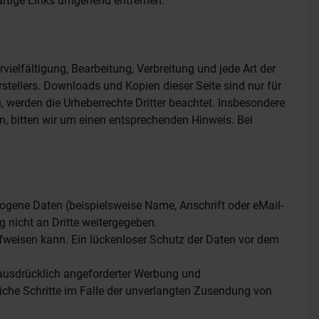
artige Links umgehend entfernen.
vielfältigung, Bearbeitung, Verbreitung und jede Art der
tellers. Downloads und Kopien dieser Seite sind nur für
n, werden die Urheberrechte Dritter beachtet. Insbesondere
n, bitten wir um einen entsprechenden Hinweis. Bei
gene Daten (beispielsweise Name, Anschrift oder eMail-
g nicht an Dritte weitergegeben.
ufweisen kann. Ein lückenloser Schutz der Daten vor dem
 ausdrücklich angeforderter Werbung und
liche Schritte im Falle der unverlangten Zusendung von