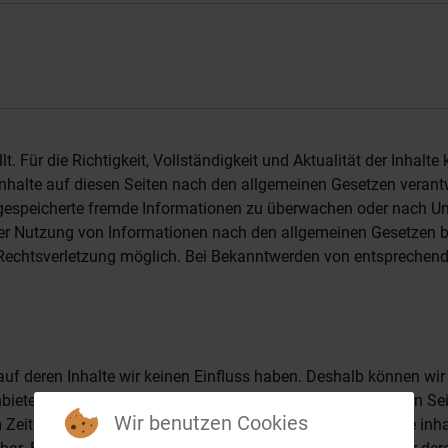
llt. Für die Richtigkeit, Vollständigkeit und Aktualität der Inha
nhalte auf diesen Seiten nach den allgemeinen Gesetzen verantw
er gespeicherte fremde Informationen zu überwachen oder nach Um
er Nutzung von Informationen nach den allgemeinen Gesetzen bl
n Rechtsverletzung möglich. Bei Bekanntwerden von entsprechen
 auf deren Inhalte wir keinen Einfluss haben. Deshalb können w
e Anbieter oder Betreiber der Seiten verantwortlich. Die verlinkte
Wir benutzen Cookies
eitpunkt der Verlinkung nicht erkennbar. Eine permanente inhalt