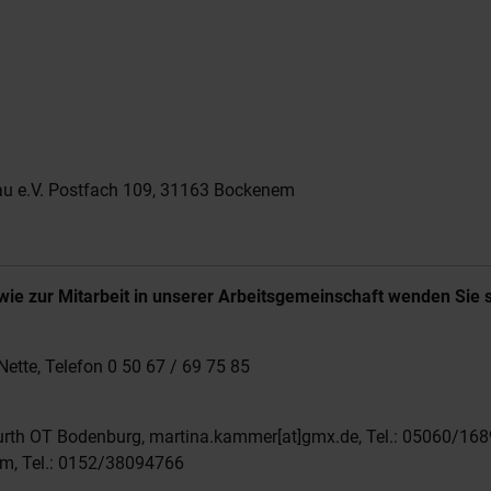
au e.V. Postfach 109, 31163 Bockenem
 zur Mitarbeit in unserer Arbeitsgemeinschaft wenden Sie si
ette, Telefon 0 50 67 / 69 75 85
th OT Bodenburg, martina.kammer[at]gmx.de, Tel.: 05060/168
em, Tel.: 0152/38094766